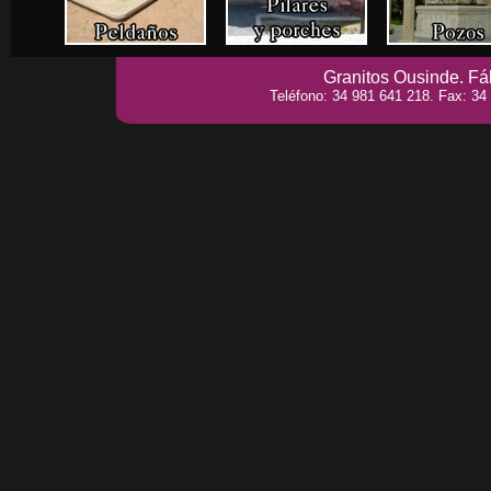
Granitos Ousinde. Fáb
Teléfono: 34 981 641 218. Fax: 34